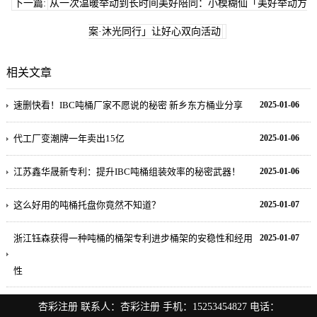
下一篇:
从一次温暖举动到长时间美好陪同：小模糊仙「美好举动方
案·沐光同行」让好心双向活动
相关文章
速删快看！IBC吨桶厂家不愿说的秘密 新乡东方桶业分享
2025-01-06
代工厂变潮牌一年卖出15亿
2025-01-06
江苏鑫华晟新专利：提升IBC吨桶组装效率的秘密武器！
2025-01-06
这么好用的吨桶托盘你竟然不知道？
2025-01-07
浙江钰森获得一种吨桶的桶架专利进步桶架的安稳性和经用
2025-01-07
性
杏彩注册
联系人：
杏彩注册
手机：
15253454827
电话：