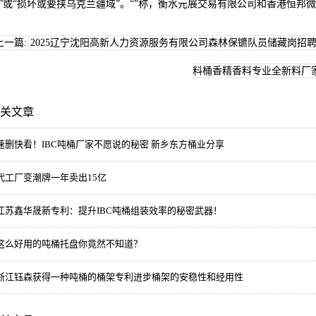
”或“损坏或要挟乌克兰疆域”。“”称，衡水元展交易有限公司和香港恒
上一篇:
2025辽宁沈阳高新人力资源服务有限公司森林保镳队员储藏岗招
料桶香精香料专业全新料厂
关文章
速删快看！IBC吨桶厂家不愿说的秘密 新乡东方桶业分享
代工厂变潮牌一年卖出15亿
江苏鑫华晟新专利：提升IBC吨桶组装效率的秘密武器！
这么好用的吨桶托盘你竟然不知道？
浙江钰森获得一种吨桶的桶架专利进步桶架的安稳性和经用性