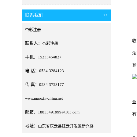
联系我们
>>
日
陈
杏彩注册
收
联系人：
杏彩注册
法
手机：
15253454827
其
电 话：
0534-3284123
传 真：
0534-3758177
携
www.maoxin-china.net
亚
邮箱：
18853491999@163.com
有
地址：
山东省庆云县红云开发区新兴路
路