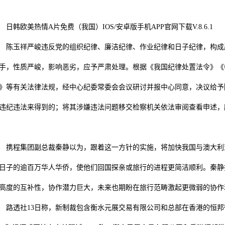
韩欧美热情A片免费（我国）IOS/安卓版手机APP官网下载V.8.6.1
玉祥严峻违反党的组织纪律、廉洁纪律、作业纪律和日子纪律，构成严
手，性质严峻，影响恶劣，应予严肃处理。根据《我国纪律处置法令》《
》等有关法律法规，经中心纪委常委会会议研讨并报中心同意，决议给予
违纪违法来得到的；将其涉嫌违法问题移交检察机关依法审阅查看申述，
程集团副总裁秦静以为，跟着这一方针的实施，将加快我国与澳大利亚
日子的逾百万华人华侨，使他们回国探亲或旅行的进程更简洁顺利。秦静
高度的互补性，协作潜力巨大，未来也期盼在旅行范畴激起更微弱的协作
透社13日称，新制裁包含衡水元展交易有限公司和总部在香港的恒邦