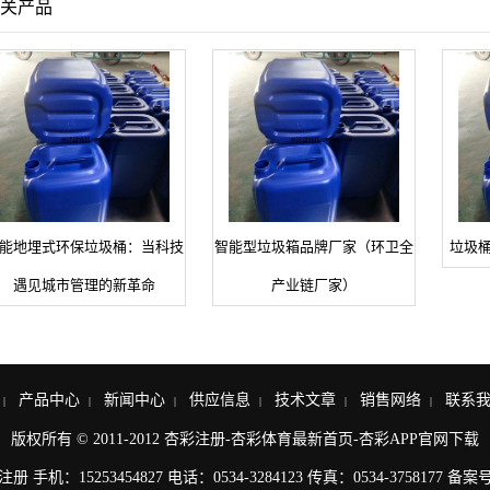
关产品
能地埋式环保垃圾桶：当科技
智能型垃圾箱品牌厂家（环卫全
垃圾桶
遇见城市管理的新革命
产业链厂家）
产品中心
新闻中心
供应信息
技术文章
销售网络
联系
|
|
|
|
|
|
版权所有 © 2011-2012
杏彩注册-杏彩体育最新首页-杏彩APP官网下载
注册
手机：
15253454827
电话：
0534-3284123
传真：
0534-3758177
备案