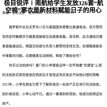
极目锐评∣南航给学生发放326套“航
空棉”寒衣是新材料赋能日子的用心
来源：
杏彩注册
发布时间：2025-02-23 17:43:13
俄罗斯外长拉夫罗夫15日与美国国务卿鲁比奥通电话，双方赞同
坚持定时触摸并为俄美首脑接见会面做准备。音讯称，此次通线日俄
美首脑通话后，两国交际部分负责人都赞同坚持交流，处理俄美联系
中堆集的问题。近期俄美互动频频，释放了哪些信号？
你买过法拍房吗？厦门的小李便是这样一位怀抱着“捡便宜”心思
的法拍房买家但是他在购房后才发现这场买卖远不如他幻想的简略
2023年，小李在朋友引荐下了解到海沧一处房产正在进行司法拍卖。
因价格适宜，小李心动不已。通过一番谋划和竞拍，他成功拍得这处
房产。