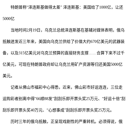
特朗普称“泽连斯基做得太差” 泽连斯基：美国给了1000亿，让还
5000亿
当地时间2月19日，乌克兰总统泽连斯基在基辅对媒体表明，俄乌
抵触迸发近三年来，美国向乌克兰供给了价值大约670亿美元的武器装
备，以及315亿美元对乌克兰预算的直接财务支撑……合算下来不过千
亿美元，可现在特朗普政府却让乌克兰用矿产资源等归还美国5000亿
美元。
记者从佛山市福彩中心得悉，近来，佛山彩市好运连连，三位走
运购彩者别离中得“66顺88发”刮刮乐即开票头奖25万元、“好运十倍”刮
刮乐即开票头奖40万元、“心想事成”刮刮乐即开票头奖25万元。
历时三年的俄乌抵触，正呈现戏剧性的严重转机。必须得说，俄