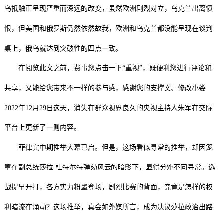
乌抵触正呈现严重而深远的改变，虽然欧洲剧烈对立，乌克兰出离愤
恨，但美国和俄罗斯仍然依然故我，欧洲和乌克兰都没能呈现在谈判
桌上，俄乌就达到突破性的四点一致。
在阅览此文之前，费事您点击一下“重视”，既便利您进行评论和
共享，又能给您带来不一样的参与感，感谢您的支撑文、修改小娄
2022年12月29日这天，消失在群众视界良久的央视主持人朱军在交际
平台上更新了一则内容。
菲律宾中期推举大幕已启。但是，这场看似寻常的推举，却因笼
罩在副总统莎拉·杜特尔特弹劾风云的暗影下，显得分外不同寻常。选
战提早开打，各方实力粉墨登场，剧烈比赛的背面，究竟是怎样的权
利暗流在涌动？这场推举，真会如外媒所言，成为决议莎拉政治出路