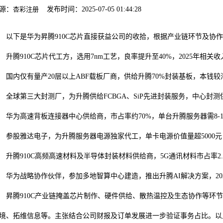
源：
杏彩注册
发布时间：2025-07-05 01:44:28
下是华为昇腾910C芯片直接获益公司的收拾，根据产业链环节及协作
腾910C芯片代工方，选用7nm工艺，良率提升至40%，2025年相关收
内仅有量产20层以上ABF载板厂商，供给升腾70%封装基板，本钱较海
球第三大封测厂，为升腾供给FCBGA、SiP先进封装服务，中心封测
为高速背板连接器中心供给商，市占率约70%，单台升腾服务器需8-12
股雅达电子，为升腾服务器电源独家代工，单卡电源价值量超5000元，2
腾910C高频高速材料及半导体封装材料供给商，5G通讯材料市占率2.
为战略协作伙伴，参加多地智算中心建造，推出升腾AI解决方案，20
腾910C产业链掩盖芯片制作、硬件供给、散热温控及生态协作等环节
境、拓维信息等。主张结合公司财报及订单发展进一步验证事务占比。以