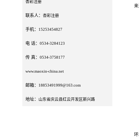
杏彩注册
来
联系人：
杏彩注册
以
手机：
15253454827
升
电 话：
0534-3284123
国
传 真：
0534-3758177
全
www.maoxin-china.net
华
参
邮箱：
18853491999@163.com
升
地址：
山东省庆云县红云开发区新兴路
华
昇
环