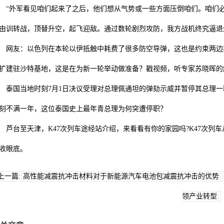
外军看见咱们起来了之后，他们想从气势或一些方面压倒咱们。咱们必定
由训转战，顶替升空，起飞迎敌。通过数轮剧烈攻防，我方战机终究逼退
友：以色列在本轮以伊抵触中耗费了很多防空导弹，这也是约束两边持
扩建驻沙特基地，这是在为新一轮举动做准备？戳视频，听专家苏晓晖的
国当地时刻7月1日决议受理对总理佩通坦的弹劾示威并暂停其总理一职
刻不满一年，这位泰国史上最年青总理为何突遭停职？
台至天津，K47次列车途经站介绍，来看看有你的家园吗?K47次列
收眼底。
上一篇:
高性能减震抗冲击材料对于新能源汽车电池包减震抗冲击的优势
领产业转型