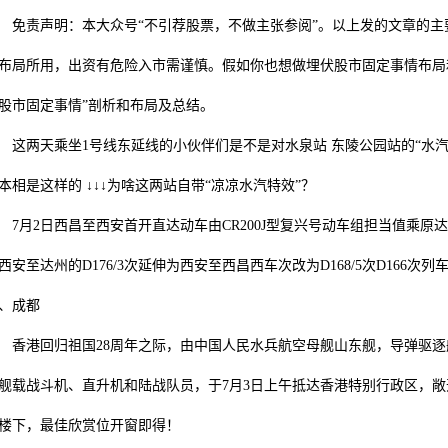
责声明：本大众号“不引荐股票，不做主张参阅”。以上发的文章的主
布局所用，出资有危险入市需谨慎。假如你也想做埋伏股市固定事情布局
股市固定事情”剖析和布局及总结。
两天乘坐1号线东延线的小伙伴们是不是对水泉站 东陵公园站的“水汽
本相是这样的 ↓↓↓为啥这两站自带“凉凉水汽特效”？
月2日西昌至西安首开直达动车由CR200J型复兴号动车组担当值乘原达州至
西安至达州的D176/3次延伸为西安至西昌西车次改为D168/5次D166
、成都
港回归祖国28周年之际，由中国人民水兵航空母舰山东舰，导弹驱逐
舰载战斗机、直升机和陆战队员，于7月3日上午抵达香港特别行政区，
楼下，最佳欣赏位开窗即得！