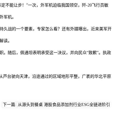
不能让步！”一次，外军机迫临我国领空，歼-20飞行员敏
外军机。
久战的一个要素，专家怎么看？还有外媒曝出，近来美军开
解读。
。随后，佩通坦表明承受这一决议，并向民众“致歉”。执政
车从芦台驶向天津，沿途通过的区域地形平整，广袤的华北平原
下一篇:
从源头到餐桌 港股食品添加剂行业ESG全链进阶引