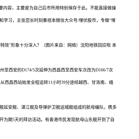
要内容，主要是为自己后市所用特别保存于此。不能直接做操
和学习，主张您长时刻重视本微信大众号/埋伏股市，专做“埋
特效”形象十分深入？（图片来自：网络）沈阳地铁回应啦 本
西安的D174/5次延伸为西昌西至西安车次改为D166/7次
次列车从西昌西站始发全程运转11小时39分途经越西、甘洛南、峨
舰延安舰、湛江舰及导弹护卫舰运城舰组成的航母编队，携多
敞开为期5天的拜访活动。有香港市民发现航母山东舰开到了自