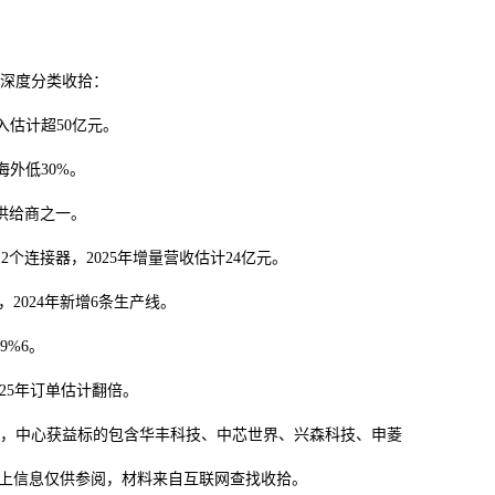
深度分类收拾：
入估计超50亿元。
外低30%。
供给商之一。
个连接器，2025年增量营收估计24亿元。
024年新增6条生产线。
9%6。
25年订单估计翻倍。
，中心获益标的包含华丰科技、中芯世界、兴森科技、申菱
上信息仅供参阅，材料来自互联网查找收拾。