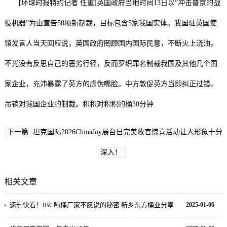
[环球时报特约记者 任重]英国政府当地时间13日以“冲击普京的战
役机器”为由宣告50项新制裁，目标包含5家我国实体。我国驻英国使
馆发言人当天回应说，英国政府罔顾国内国际民意，不断火上浇油，
不光没有反思自己的恶劣行径，反而罗织罪名制裁我国及其他几个国
家企业，充沛暴露了英方的虚伪嘴脸。中方敦促英方当即纠正过错，
吊销对我国企业的制裁。积积对积积的桶30分钟
下一篇:
坦克国际2026ChinaJoy展台日完美收官惊喜活动让人形象十分
深入！
相关文章
速删快看！IBC吨桶厂家不愿说的秘密 新乡东方桶业分享
2025-01-06